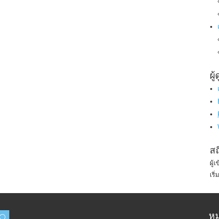
ผู
สถ
ผู้
เริ
หม