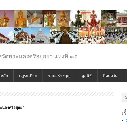
วัดพระนครศรีอยุธยา แห่งที่ ๑๕
มหลัก
กฎระเบียบ
ร่วมสร้างบุญ
มูลนิธิ
ติดต่อวัด
ระนครศรีอยุธยา
เร