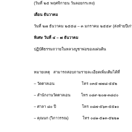
(วันที่ ๒๕ พฤศจิกายน วันลอยกระทง)
เดือน ธันวาคม
วันที่ ๒๗ ธันวาคม ๒๕๕๘ – ๓ มกราคม ๒๕๕๙ (ส่งท้ายปีเก่า 
พิเศษ วันที่ ๔ – ๗ ธันวาคม
ปฏิบัติธรรมถวายในหลวงบูชาพ่อของแผ่นดิน
หมายเหตุ สามารถสอบถามรายละเอียดเพิ่มเติมได้ที่
– วัดตาลเอน โทร ๐๓๕-๗๗๘-๕๕๒
– สำนักงานวัดตาลเอน โทร ๐๘๙-๒๐๗-๓๘๔๐
– ศาลา ๘๐ ปี โทร ๐๘๗-๕๖๓-๕๕๑๐
– คุณนก (วิภาวรรณ) โทร ๐๘๑-๕๑๓-๕๒๒๑