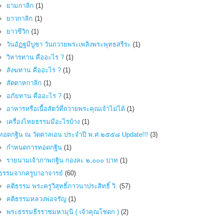
ยามกาลิก
(1)
ยาวกาลิก
(1)
ยาวชีวิก
(1)
วันอัฏฐมีบูชา วันถวายพระเพลิงพระพุทธสรีระ
(1)
วิหารทาน คืออะไร ?
(1)
สังฆทาน คืออะไร ?
(1)
สัตตาหกาลิก
(1)
อภัยทาน คืออะไร ?
(1)
อาหารหรือเนื้อสัตว์ที่ถวายพระคุณเจ้าไม่ได้
(1)
เครื่องไทยธรรมมีอะไรบ้าง
(1)
ทอดกฐิน ณ วัดตาลเอน ประจำปี พ.ศ.๒๕๕๘ Update!!!
(3)
กำหนดการทอดกฐิน
(1)
รายนามเจ้าภาพกฐิน กองละ ๒,๐๐๐ บาท
(1)
ธรรมจากครูบาอาจารย์
(60)
คติธรรม พระครูวิสุทธิ์ภาวนาประสิทธิ์ วิ.
(57)
คติธรรมหลวงพ่อจรัญ
(1)
พระธรรมธีรราชมหามุนี ( เจ้าคุณโชดก )
(2)