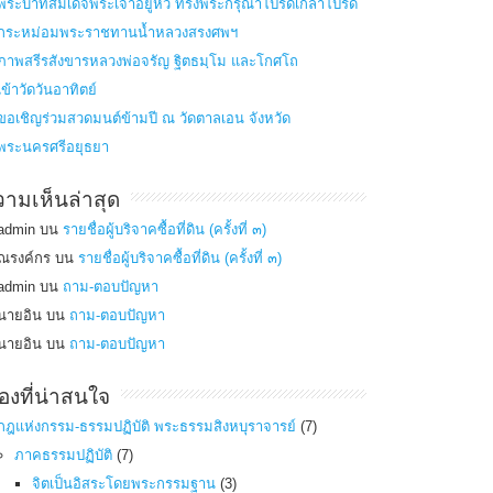
พระบาทสมเด็จพระเจ้าอยู่หัว ทรงพระกรุณาโปรดเกล้าโปรด
กระหม่อมพระราชทานน้ำหลวงสรงศพฯ
ภาพสรีรสังขารหลวงพ่อจรัญ ฐิตธมฺโม และโกศโถ
เข้าวัดวันอาทิตย์
ขอเชิญร่วมสวดมนต์ข้ามปี ณ วัดตาลเอน จังหวัด
พระนครศรีอยุธยา
ามเห็นล่าสุด
admin
บน
รายชื่อผู้บริจาคซื้อที่ดิน (ครั้งที่ ๓)
ณรงค์กร
บน
รายชื่อผู้บริจาคซื้อที่ดิน (ครั้งที่ ๓)
admin
บน
ถาม-ตอบปัญหา
นายอิน
บน
ถาม-ตอบปัญหา
นายอิน
บน
ถาม-ตอบปัญหา
ื่่องที่น่าสนใจ
กฎแห่งกรรม-ธรรมปฏิบัติ พระธรรมสิงหบุราจารย์
(7)
ภาคธรรมปฏิบัติ
(7)
จิตเป็นอิสระโดยพระกรรมฐาน
(3)