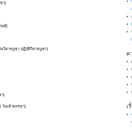
ูชา)
านต์)
วันวิสาขบูชา ปฏิบัติวิสาขบูชา)
คว
ษา)
เร
 วันเข้าพรรษา)