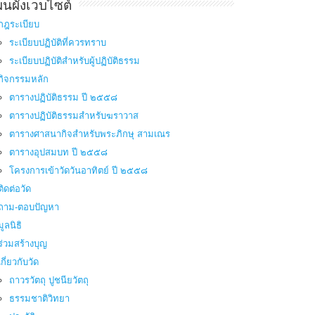
นผังเวบไซต์
กฎระเบียบ
ระเบียบปฏิบัติที่ควรทราบ
ระเบียบปฏิบัติสำหรับผู้ปฏิบัติธรรม
กิจกรรมหลัก
ตารางปฏิบัติธรรม ปี ๒๕๕๘
ตารางปฏิบัติธรรมสำหรับฆราวาส
ตารางศาสนากิจสำหรับพระภิกษุ สามเณร
ตารางอุปสมบท ปี ๒๕๕๘
โครงการเข้าวัดวันอาทิตย์ ปี ๒๕๕๘
ติดต่อวัด
ถาม-ตอบปัญหา
มูลนิธิ
ร่วมสร้างบุญ
เกี่ยวกับวัด
ถาวรวัตถุ ปูชนียวัตถุ
ธรรมชาติวิทยา