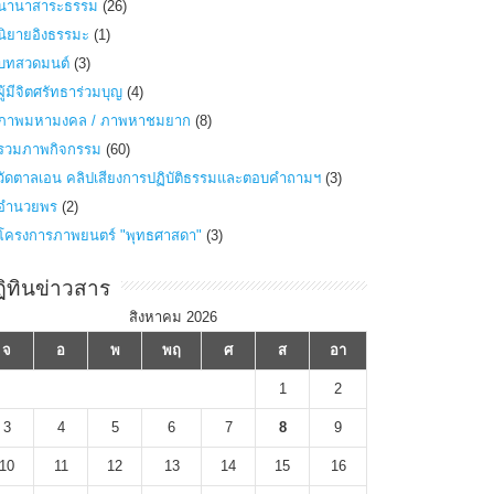
นานาสาระธรรม
(26)
นิยายอิงธรรมะ
(1)
บทสวดมนต์
(3)
ผู้มีจิตศรัทธาร่วมบุญ
(4)
ภาพมหามงคล / ภาพหาชมยาก
(8)
รวมภาพกิจกรรม
(60)
วัดตาลเอน คลิปเสียงการปฏิบัติธรรมและตอบคำถามฯ
(3)
อำนวยพร
(2)
โครงการภาพยนตร์ "พุทธศาสดา"
(3)
ิทินข่าวสาร
สิงหาคม 2026
จ
อ
พ
พฤ
ศ
ส
อา
1
2
3
4
5
6
7
8
9
10
11
12
13
14
15
16