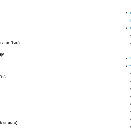
าคม ภาษาไทย)
ยุค
โว)
วัดตาลเอน)