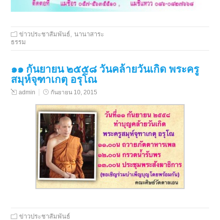
ข่าวประชาสัมพันธ์
,
นานาสาระ
ธรรม
๑๑ กันยายน ๒๕๕๘ วันคล้ายวันเกิด พระครู
สมุห์จุฑาเกตุ อรุโณ
admin
กันยายน 10, 2015
ข่าวประชาสัมพันธ์