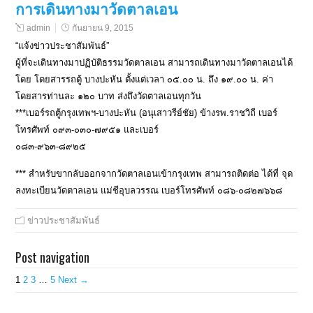
การเดินทางมาวัดตาลเอน
admin
กันยายน 9, 2015
“แจ้งข่าวประชาสัมพันธ์”
ผู้ที่จะเดินทางมาปฏิบัติธรรมวัดตาลเอน สามารถเดินทางมาวัดตาลเอนได้
โดย โดยสารรถตู้ บางปะหัน ตั้งแต่เวลา ๐๕.๐๐ น. ถึง ๑๙.๐๐ น. ค่า
โดยสารท่านละ ๑๒๐ บาท ส่งถึงวัดตาลเอนทุกวัน
***เบอร์รถตู้กรุงเทพฯ-บางปะหัน (อนุเสาวรีย์ชัย) ข้างรพ.ราชวิถี เบอร์
โทรศัพท์ ๐๙๓-๐๓๐-๗๙๕๑ และเบอร์
๐๘๓-๙๖๓-๘๙๒๕
*** สำหรับขากลับออกจากวัดตาลเอนเข้ากรุงเทพ สามารถติดต่อ ได้ที่ จุด
ลงทะเบียนวัดตาลเอน แม่ชีอุบลวรรณ เบอร์โทรศัพท์ ๐๘๖-๐๘๒๗๖๖๘
ข่าวประชาสัมพันธ์
Post navigation
1
2
3
…
5
Next →