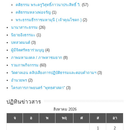
คติธรรม พระครูวิสุทธิ์ภาวนาประสิทธิ์ วิ.
(57)
คติธรรมหลวงพ่อจรัญ
(1)
พระธรรมธีรราชมหามุนี ( เจ้าคุณโชดก )
(2)
นานาสาระธรรม
(26)
นิยายอิงธรรมะ
(1)
บทสวดมนต์
(3)
ผู้มีจิตศรัทธาร่วมบุญ
(4)
ภาพมหามงคล / ภาพหาชมยาก
(8)
รวมภาพกิจกรรม
(60)
วัดตาลเอน คลิปเสียงการปฏิบัติธรรมและตอบคำถามฯ
(3)
อำนวยพร
(2)
โครงการภาพยนตร์ "พุทธศาสดา"
(3)
ปฏิทินข่าวสาร
สิงหาคม 2026
จ
อ
พ
พฤ
ศ
ส
อา
1
2