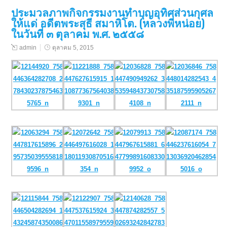
ประมวลภาพกิจกรรมงานทำบุญอุทิศส่วนกุศล
ให้แด่ อดีตพระสุธี สมาหิโต. (หลวงพี่หน่อย)
ในวันที่ ๓ ตุลาคม พ.ศ. ๒๕๕๘
admin
ตุลาคม 5, 2015