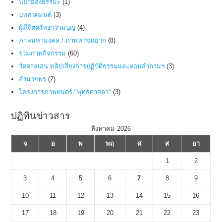
นิยายอิงธรรมะ
(1)
บทสวดมนต์
(3)
ผู้มีจิตศรัทธาร่วมบุญ
(4)
ภาพมหามงคล / ภาพหาชมยาก
(8)
รวมภาพกิจกรรม
(60)
วัดตาลเอน คลิปเสียงการปฏิบัติธรรมและตอบคำถามฯ
(3)
อำนวยพร
(2)
โครงการภาพยนตร์ "พุทธศาสดา"
(3)
ปฏิทินข่าวสาร
สิงหาคม 2026
จ
อ
พ
พฤ
ศ
ส
อา
1
2
3
4
5
6
7
8
9
10
11
12
13
14
15
16
17
18
19
20
21
22
23