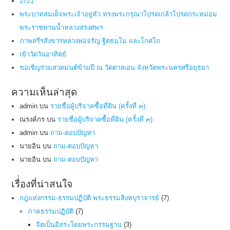
2721
พระบาทสมเด็จพระเจ้าอยู่หัว ทรงพระกรุณาโปรดเกล้าโปรดกระหม่อม
พระราชทานน้ำหลวงสรงศพฯ
ภาพสรีรสังขารหลวงพ่อจรัญ ฐิตธมฺโม และโกศโถ
เข้าวัดวันอาทิตย์
ขอเชิญร่วมสวดมนต์ข้ามปี ณ วัดตาลเอน จังหวัดพระนครศรีอยุธยา
ความเห็นล่าสุด
admin
บน
รายชื่อผู้บริจาคซื้อที่ดิน (ครั้งที่ ๓)
ณรงค์กร
บน
รายชื่อผู้บริจาคซื้อที่ดิน (ครั้งที่ ๓)
admin
บน
ถาม-ตอบปัญหา
นายอิน
บน
ถาม-ตอบปัญหา
นายอิน
บน
ถาม-ตอบปัญหา
เรื่่องที่น่าสนใจ
กฎแห่งกรรม-ธรรมปฏิบัติ พระธรรมสิงหบุราจารย์
(7)
ภาคธรรมปฏิบัติ
(7)
จิตเป็นอิสระโดยพระกรรมฐาน
(3)