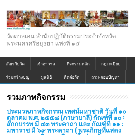
วัดตาลเอน สำนักปฏิบัติธรรมประจำจังหวัด
พระนครศรีอยุธยา แห่งที่ ๑๕
เกี่ยวกับวัด
เจ้าอาวาส
กิจกรรมหลัก
กฎระเบียบ
ร่วมสร้างบุญ
มูลนิธิ
ติดต่อวัด
ถาม-ตอบปัญหา
รวมภาพกิจกรรม
ประมวลภาพกิจกรรม เทศน์มหาชาติ วันที่ ๑๐
ตุลาคม พ.ศ. ๒๕๕๘ (ภาษาบาลี) กัณฑ์ที่ ๑๐ :
สักกบรรพ มี ๔๓ พระคาถา และ กัณฑ์ที่ ๑๑ :
มหาราช มี ๖๙ พระคาถา ( พระภิกษุที่แสดง