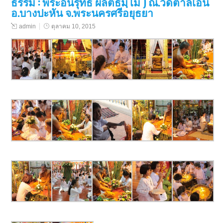
ธรรม : พระอนิรุทธ ผลิตธมฺโม ) ณ.วัดตาลเอน
อ.บางปะหัน จ.พระนครศรีอยุธยา
admin
ตุลาคม 10, 2015