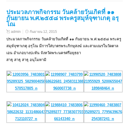
ประมวลภาพกิจกรรม วันคล้ายวันเกิดที่ ๑๑
กันยายน พ.ศ.๒๕๕๘ พระครูสมุห์จุฑาเกตุ อรุ
โณ
admin
กันยายน 12, 2015
ประมวลภาพกิจกรรม วันคล้ายวันเกิดที่ ๑๑ กันยายน พ.ศ.๒๕๕๘ พระครู
สมุห์จุฑาเกตุ อรุโณ มีการใส่บาตรพระภิกษุสงฆ์ และสามเณรในวัดตาล
เอน อำเภอบางปะหัน จังหวัดพระนครศรีอยุธยา
สาธุ สาธุ สาธุ อนุโมทามิ