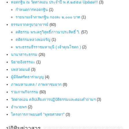
ทอดกฐิน ณ วัดตาลเอน ประจำปี พ.ศ.๒๕๕๘ Update!!!
(3)
กำหนดการทอดกฐิน
(1)
รายนามเจ้าภาพกฐิน กองละ ๒,๐๐๐ บาท
(1)
ธรรมจากครูบาอาจารย์
(60)
คติธรรม พระครูวิสุทธิ์ภาวนาประสิทธิ์ วิ.
(57)
คติธรรมหลวงพ่อจรัญ
(1)
พระธรรมธีรราชมหามุนี ( เจ้าคุณโชดก )
(2)
นานาสาระธรรม
(26)
นิยายอิงธรรมะ
(1)
บทสวดมนต์
(3)
ผู้มีจิตศรัทธาร่วมบุญ
(4)
ภาพมหามงคล / ภาพหาชมยาก
(8)
รวมภาพกิจกรรม
(60)
วัดตาลเอน คลิปเสียงการปฏิบัติธรรมและตอบคำถามฯ
(3)
อำนวยพร
(2)
โครงการภาพยนตร์ "พุทธศาสดา"
(3)
ปฏิทินข่าวสาร