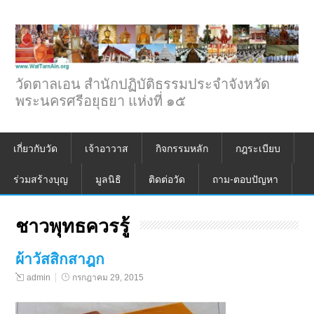
วัดตาลเอน สำนักปฏิบัติธรรมประจำจังหวัด
พระนครศรีอยุธยา แห่งที่ ๑๕
เกี่ยวกับวัด
เจ้าอาวาส
กิจกรรมหลัก
กฎระเบียบ
ร่วมสร้างบุญ
มูลนิธิ
ติดต่อวัด
ถาม-ตอบปัญหา
ชาวพุทธควรรู้
ผ้าวัสสิกสาฎก
admin
กรกฎาคม 29, 2015