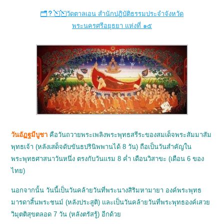
วัดตาลเอน สำนักปฏิบัติธรรมประจำจังหวัด
พระนครศรีอยุธยา แห่งที่ ๑๕
วันอัฏฐมีบูชา
คือวันถวายพระเพลิงพระพุทธสรีระของสมเด็จพระสัมมาสัม
พุทธเจ้า (หลังเสด็จดับขันธปรินิพพานได้ 8 วัน) ถือเป็นวันสำคัญใน
พระพุทธศาสนาวันหนึ่ง ตรงกับวันแรม 8 ค่ำ เดือนวิสาขะ (เดือน 6 ของ
ไทย)
นอกจากนั้น วันนี้เป็นวันคล้ายวันที่พระนางสิริมหามายา องค์พระพุทธ
มารดาสิ้นพระชนม์ (หลังประสูติ) และเป็นวันคล้ายวันที่พระพุทธองค์เสวย
วิมุตติสุขตลอด 7 วัน (หลังตรัสรู้) อีกด้วย